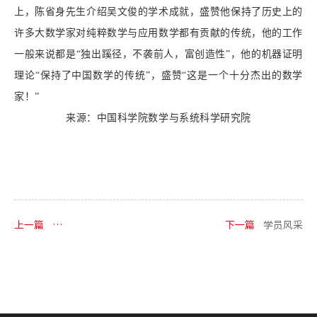
上，陈省身先生介绍吴文俊的学术成就，盛赞他保持了历史上的
许多大数学家对纯粹数学与应用数学都有贡献的传统，他的工作
一般来说都是“独出蹊径，不袭前人，富创造性”，他的机器证明
理论“保持了中国数学的传统”，盛赞“这是一个十分杰出的数学
家！”
来源：中国科学院数学与系统科学研究院
上一篇
转载|中国代表队参加第59届国际数学奥林匹克竞赛获得佳绩
下一篇
学员风采