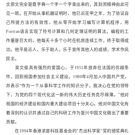
文原文完全是靠字典一个字一个字查出来的，其刻苦精神由此可
见一斑。在开始从事机器证明时，他已近花甲之年，为了验证自
己所提方法的有效性，他从零开始学习编写计算机程序，用
Fortran语言实现了符号计算和几何定理证明的算法。编程的工
作量是巨大的，他每天十多个小时在机房连续工作，终于取得成
功。他平易近人，乐于助人，乐于宣传其他人的成绩，学术作风
民主。
吴文俊具有强烈的爱国心，于1951年放弃在法国的优越条
件，回到祖国参加社会主义建设。1980年4月加入中国共产党，
并表示“作为一个从事科学工作的知识分子，我决心在党的领导
下，为党的四个现代化这一新的伟大历史任务克尽绵薄。”他对
祖国的经济建设和国内重大建设项目十分关心。他对中国文化有
着深刻的认识并通过自己的科研工作为复兴中国文化做出了重要
贡献。
在1994年香港求是科技基金会的“杰出科学家”奖的颁奖典礼