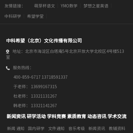
友情链接：
萌芽杯语文
YMO数学
梦想之星英语
中科研学
希望学堂
中科希望（北京）文化传播有限公司
地址：北京市海淀区白塔庵5号北京开放大学北校区4号楼513
室
服务热线：
400-859-6717 13718591337
于老师： 13699167315
杜老师： 13321131267
韩老师： 13321141267
新闻资讯
研学活动
学科竞赛
素质教育
动态咨讯
学术交流
新闻 通知
国内研学
文件通知
音乐考级
新闻资讯
教辅资料