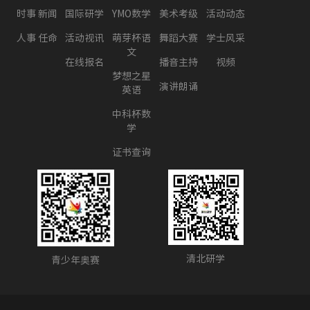
时事 新闻
国际研学
YMO数学
美术考级
活动动态
人事 任命
活动视讯
萌芽杯语
舞蹈大赛
学士风采
文
在线报名
播音主持
视频
梦想之星
演讲朗诵
英语
中科杯数
学
证书查询
清北研学
青少年奥赛